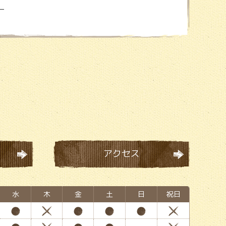
。
アクセス
水
木
金
土
日
祝日