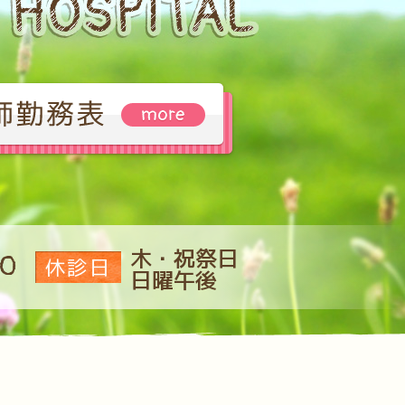
木・祝祭日
00
休診日
日曜午後